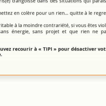
is(e) d’angoisse dans des situations qui para
ttez en colère pour un rien… quitte à le regr
ritable à la moindre contrariété, si vous êtes vio
ans énergie, sans projet et que rien ne pa
uvez recourir à « TIPI » pour désactiver vo
.