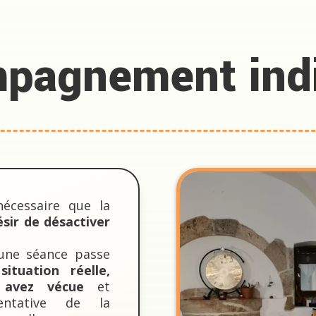
pagnement indi
nécessaire que la
ésir de désactiver
’une séance passe
situation réelle,
 avez vécue
et
sentative de la