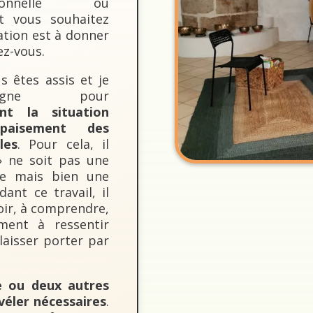
tionnelle ou
t vous souhaitez
uation est à donner
ez-vous.
s êtes assis et je
agne pour
ent la situation
apaisement des
les
. Pour cela, il
» ne soit pas une
lle mais bien une
dant ce travail, il
uloir, à comprendre,
ement à ressentir
aisser porter par
e ou deux autres
véler nécessaires
.