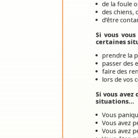
de la foule 
des chiens, 
d’être contam
Si vous vous
certaines sit
prendre la p
passer des
faire des re
lors de vos 
Si vous avez
situations…
Vous paniq
Vous avez p
Vous avez p