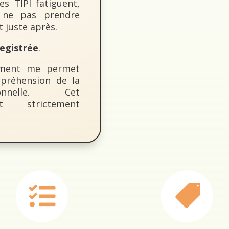
es TIPI fatiguent,
à ne pas prendre
 juste après.
egistrée
.
rement me permet
mpréhension de la
ionnelle. Cet
t strictement

