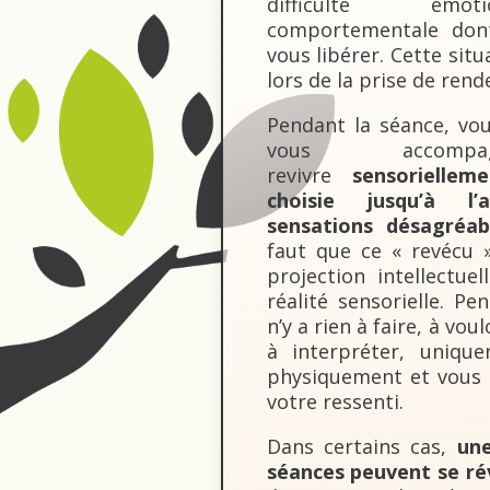
difficulté émo
comportementale don
vous libérer. Cette sit
lors de la prise de rend
Pendant la séance, vou
vous accomp
revivre
sensoriellem
choisie jusqu’à l’
sensations désagréab
faut que ce « revécu 
projection intellectue
réalité sensorielle. Pen
n’y a rien à faire, à vo
à interpréter, uniqu
physiquement et vous l
votre ressenti.
Dans certains cas,
un
séances peuvent se ré