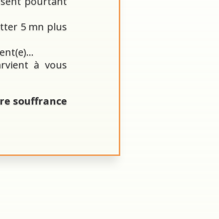
issent pourtant
etter 5 mn plus
lent(e)…
rvient à vous
tre souffrance