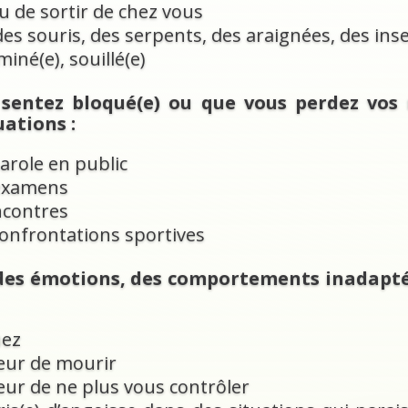
ou de sortir de chez vous
des souris, des serpents, des araignées, des ins
iné(e), souillé(e)
 sentez bloqué(e) ou que vous perdez vo
uations :
arole en public
 examens
ncontres
confrontations sportives
 des émotions, des comportements inadapté
uez
eur de mourir
eur de ne plus vous contrôler